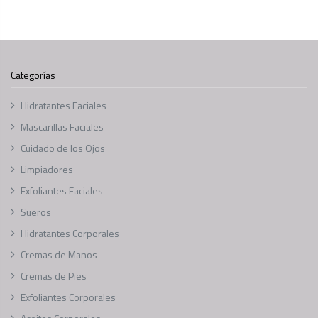
Categorías
Hidratantes Faciales
Mascarillas Faciales
Cuidado de los Ojos
Limpiadores
Exfoliantes Faciales
Sueros
Hidratantes Corporales
Cremas de Manos
Cremas de Pies
Exfoliantes Corporales