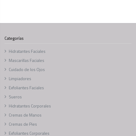
Categorías
Hidratantes Faciales
Mascarillas Faciales
Cuidado de los Ojos
Limpiadores
Exfoliantes Faciales
Sueros
Hidratantes Corporales
Cremas de Manos
Cremas de Pies
Exfoliantes Corporales