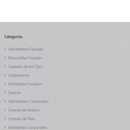
Categorías
Hidratantes Faciales
Mascarillas Faciales
Cuidado de los Ojos
Limpiadores
Exfoliantes Faciales
Sueros
Hidratantes Corporales
Cremas de Manos
Cremas de Pies
Exfoliantes Corporales