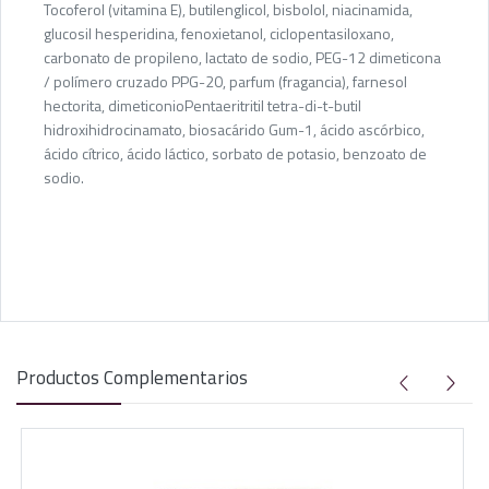
Tocoferol (vitamina E), butilenglicol, bisbolol, niacinamida,
glucosil hesperidina, fenoxietanol, ciclopentasiloxano,
carbonato de propileno, lactato de sodio, PEG-12 dimeticona
/ polímero cruzado PPG-20, parfum (fragancia), farnesol
hectorita, dimeticonioPentaeritritil tetra-di-t-butil
hidroxihidrocinamato, biosacárido Gum-1, ácido ascórbico,
ácido cítrico, ácido láctico, sorbato de potasio, benzoato de
sodio.
Productos Complementarios