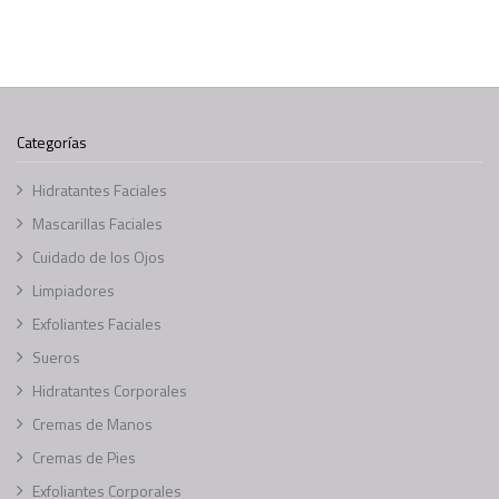
Categorías
Hidratantes Faciales
Mascarillas Faciales
Cuidado de los Ojos
Limpiadores
Exfoliantes Faciales
Sueros
Hidratantes Corporales
Cremas de Manos
Cremas de Pies
Exfoliantes Corporales