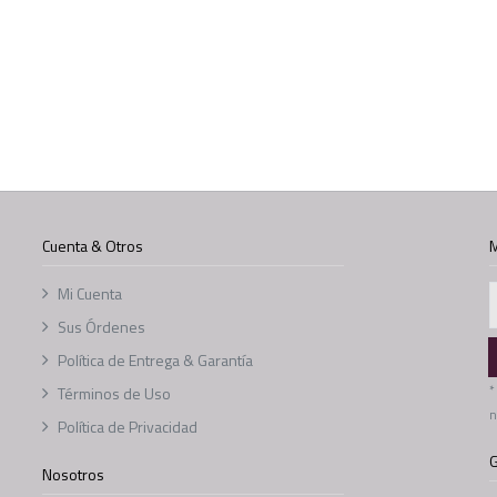
Cuenta & Otros
M
Mi Cuenta
Sus Órdenes
Política de Entrega & Garantía
*
Términos de Uso
n
Política de Privacidad
G
Nosotros