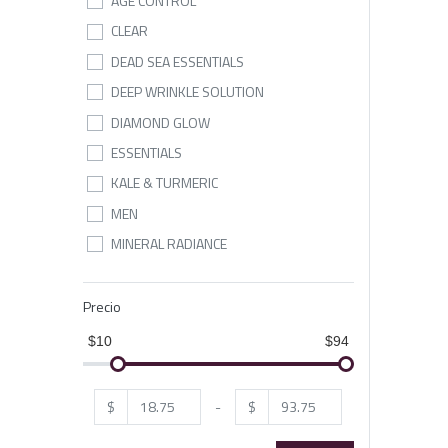
AGE CONTROL
CLEAR
DEAD SEA ESSENTIALS
DEEP WRINKLE SOLUTION
DIAMOND GLOW
ESSENTIALS
KALE & TURMERIC
MEN
MINERAL RADIANCE
MUD
OSMOTER COLLECTION
Precio
PLANTS / BOTANICALS
$10
$94
SALT
UPLIFT
$
-
$
WATER