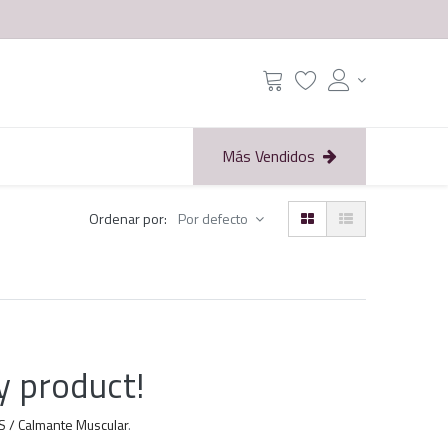
Más Vendidos
Ordenar por:
Por defecto
y product!
S / Calmante Muscular
.